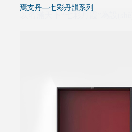
焉支丹—七彩丹韻系列
以名滿天下“七彩丹霞”為設(sh