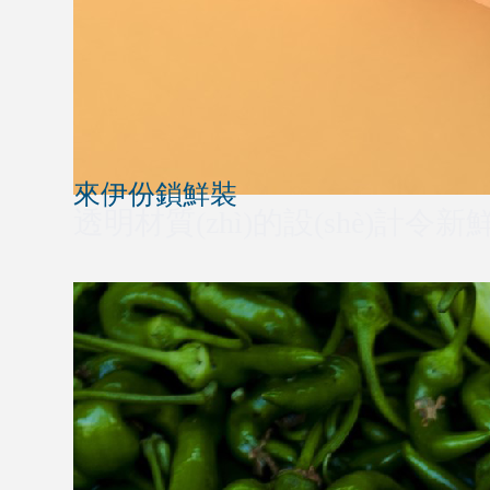
來伊份鎖鮮裝
透明材質(zhì)的設(shè)計