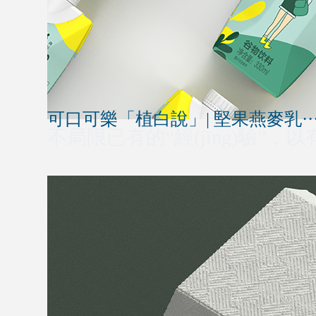
可口可樂「植白說」| 堅果燕麥乳··
不局限已有的“經(jīng)驗”，以