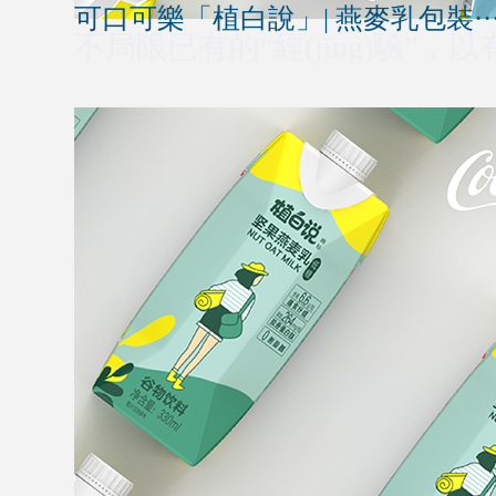
可口可樂「植白說」| 燕麥乳包裝··
不局限已有的“經(jīng)驗”