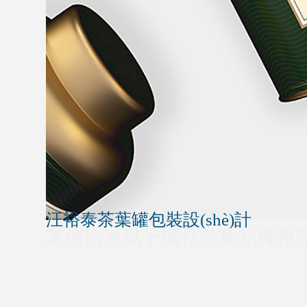
汪裕泰茶葉罐包裝設(shè)計
茗傳四海賦予獨特茶葉品牌視覺