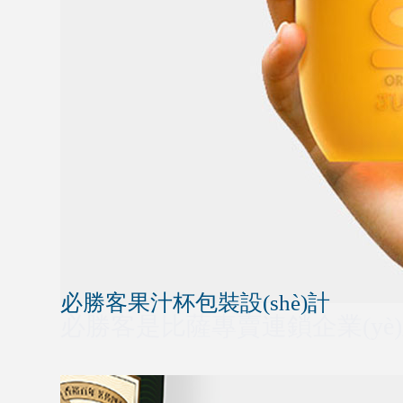
必勝客果汁杯包裝設(shè)計
必勝客是比薩專賣連鎖企業(yè)之一由卡