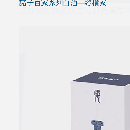
諸子百家系列白酒—縱橫家
漢匠坊挖掘縱橫之道打造高端白酒包裝設