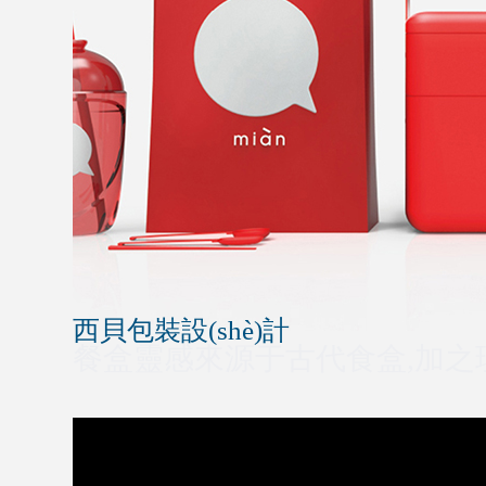
西貝包裝設(shè)計
餐盒靈感來源于古代食盒,加之現(x