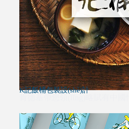
K記飯桶包裝設(shè)計
肯德基帶您領(lǐng)略賦有中國情